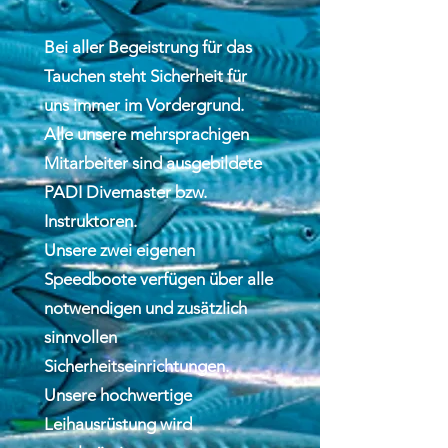
Bei aller Begeistrung für das
Tauchen steht Sicherheit für
uns immer im Vordergrund.
Alle unsere mehrsprachigen
Mitarbeiter sind ausgebildete
PADI Divemaster bzw.
Instruktoren.
Unsere zwei eigenen
Speedboote verfügen über alle
notwendigen und zusätzlich
sinnvollen
Sicherheitseinrichtungen.
Unsere hochwertige
Leihausrüstung wird