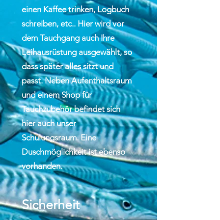
einen Kaffee trinken, Logbuch
schreiben, etc.. Hier wird vor
dem Tauchgang auch Ihre
Leihausrüstung ausgewählt, so
dass später alles sitzt und
passt. Neben Aufenthaltsraum
und einem Shop für
Tauchzubehör befindet sich
hier auch unser
Schulungsraum. Eine
Duschmöglichkeit ist ebenso
vorhanden.
Sicherheit