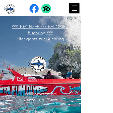
*** 10% Nachlass bei Online
Buchung ***
Hier gehts zur Buchung
Willkommen bei
Lanta Fun Divers
Tauche mit uns