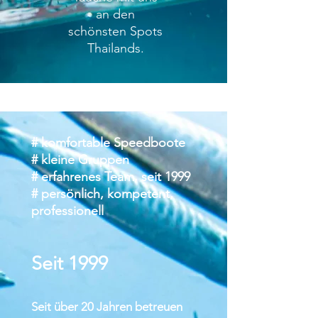
an den
schönsten Spots
Thailands.
# komfortable Speedboote
# kleine Gruppen
# erfahrenes Team, seit 1999
# persönlich, kompete
nt,
professionell
S
ei
t 1999
Seit über 20 Jahren betreuen