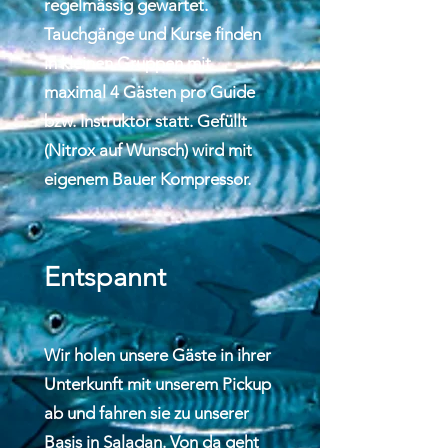
regelmässig gewartet.
Tauchgänge und Kurse finden
in kleinen Gruppen mit
maximal 4 Gästen pro Guide
bzw. Instruktor statt. Gefüllt
(Nitrox auf Wunsch) wird mit
eigenem Bauer Kompressor.
Entspannt
Wir holen unsere Gäste in ihrer
Unterkunft mit unserem Pickup
ab und fahren sie zu unserer
Basis in Saladan. Von da geht