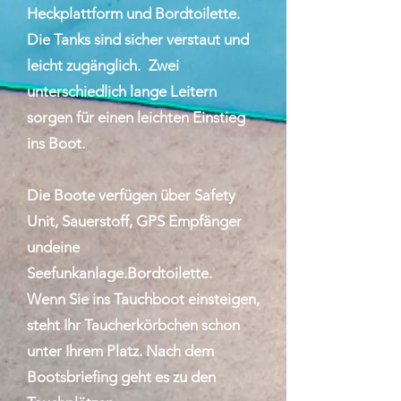
Heckplattform und Bordtoilette.
Die Tanks sind sicher verstaut und
leicht zugänglich.
Zwei
unterschiedlich lange Leitern
sorgen für einen
leichten Einstieg
ins Boot.
Die Boote verfügen über Safety
Unit, Sauerstoff, GPS Empfänger
undeine
Seefunkanlage.Bordtoilette.
Wenn Sie ins Tauchboot einsteigen,
steht Ihr Taucherkörbchen schon
unter Ihrem Platz. Nach dem
Bootsbriefing geht es zu den