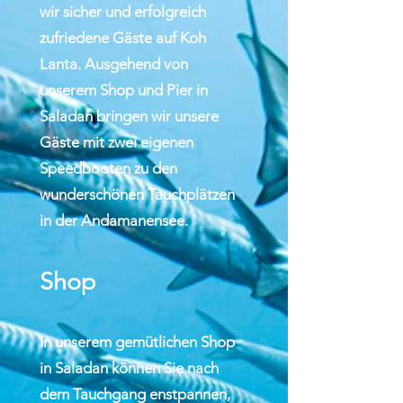
wir sicher und erfolgreich
zufriedene Gäste auf Koh
Lanta. Ausgehend von
unserem Shop und Pier in
Saladan bringen wir unsere
Gäste mit zwei eigenen
Speedbooten zu den
wunderschönen Tauchplätzen
in der Andamanensee.
Shop
In unserem gemütlichen Shop
in Saladan können Sie nach
dem Tauchgang enstpannen,