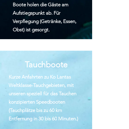
Boote holen die Gäste am
Aufstiegspunkt ab. Für
Verpflegung (Getränke, Essen,
Obst) ist gesorgt.
Tauchboote
Kurze Anfahrten zu Ko Lantas
Weltklasse-Tauchgebieten, mit
unseren speziell für das Tauchen
konzipierten Speedbooten
(Tauchplätze bis zu 60 km
Entfernung in 30 bis 60 Minuten.)