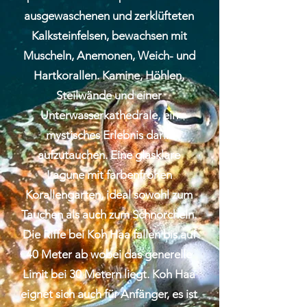
ausgewaschenen und zerklüfteten
Kalksteinfelsen, bewachsen mit
Muscheln, Anemonen, Weich- und
Hartkorallen. Kamine, Höhlen,
Steilwände und einer
Unterwasserkathedrale, ein
mystisches Erlebnis darin
aufzutauchen. Eine glasklare
Lagune mit farbenfrohen
Korallengarten, ideal sowohl zum
Tauchen als auch zum Schnorcheln.
Die Riffe bei Koh Haa fallen bis auf
40 Meter ab wobei das generelle
Limit bei 30 Metern liegt. Koh Haa
eignet sich auch für Anfänger, es ist