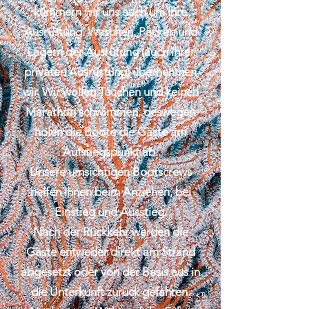
kümmern wir uns auch um Ihre
Ausrüstung. Waschen, Packen und
Lagern der Ausrütung (auch ihrer
privaten Ausrüstung) übernehmen
wir. Wir wollen Tauchen und keinen
Marathon schwimmen, deswegen
holen die Boote die Gäste am
Aufstiegspunkt ab.
Unsere umsichtigen Bootscrews
helfen Ihnen beim Anziehen, bei
Einstieg und Ausstieg.
Nach der Rückkehr werden die
Gäste entweder direkt am Strand
abgesetzt oder von der Basis aus in
die Unterkunft zurück gefahren.