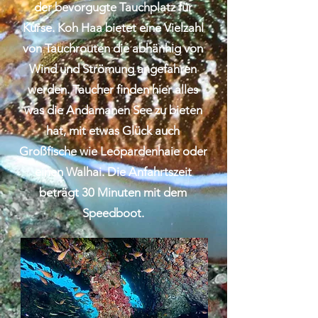
der bevorgugte Tauchplatz für
Kurse. Koh Haa bietet eine Vielzahl
von Tauchrouten die abhänhig von
Wind und Strömung angefahren
werden. Taucher finden hier alles
was die Andamanen See zu bieten
hat, mit etwas Glück auch
Großfische wie Leopardenhaie oder
einen Walhai. Die Anfahrtszeit
beträgt 30 Minuten mit dem
Speedboot.