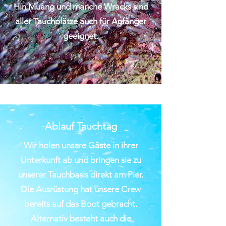
Hin Muang und manche Wracks sind
aller Tauchplätze auch für Anfänger
geeignet.
Ablauf Tauchtag
Wir holen unsere Gäste in ihrer
Unterkunft ab und bringen sie zu
unserer Tauchbasis direkt am Pier.
Die Ausrüstung hat unsere Crew
bereits auf das Boot gebracht.
Alternativ besteht auch die