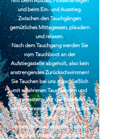
hilft beim Aufbau, Flossenanlegen
und beim Ein- und Ausstieg.
Zwischen den Tauchgängen
gemütliches Mittagessen, plaudern
und relaxen.
Nach dem Tauchgang werden Sie
vom Tauchboot an der
Aufstiegsstelle abgeholt, also kein
anstrengendes Zurückschwimmen!
Sie Tauchen bei uns ausschließlich
mit erfahrenen Tauchlehrern und
Divemastern. Vor der Rückfahrt
serviert unsere Crew noch Früchte
und Getränke.
Neben dem kostenlosen Transfer
zwischen Unterkunft und Hotel