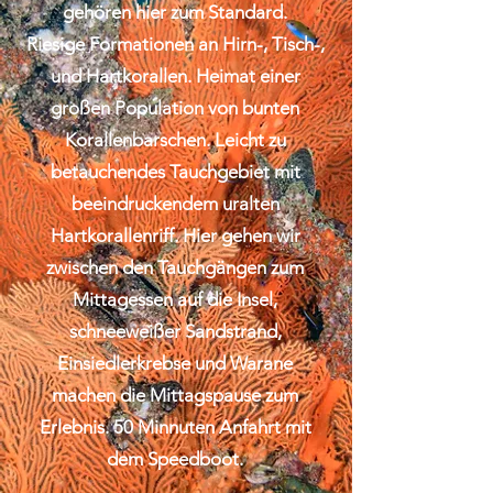
gehören hier zum Standard.
Riesige Formationen an Hirn-, Tisch-,
und Hartkorallen. Heimat einer
großen Population von bunten
Korallenbarschen. Leicht zu
betauchendes Tauchgebiet mit
beeindruckendem uralten
Hartkorallenriff. Hier gehen wir
zwischen den Tauchgängen zum
Mittagessen auf die Insel,
schneeweißer Sandstrand,
Einsiedlerkrebse und Warane
machen die Mittagspause zum
Erlebnis. 50 Minnuten Anfahrt mit
dem Speedboot.