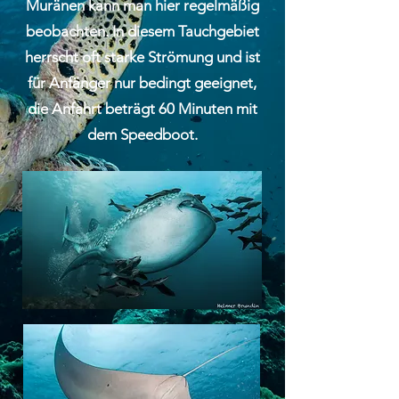
Muränen kann man hier regelmäßig
beobachten. In diesem Tauchgebiet
herrscht oft starke Strömung und ist
für Anfänger nur bedingt geeignet,
die Anfahrt beträgt 60 Minuten mit
dem Speedboot.