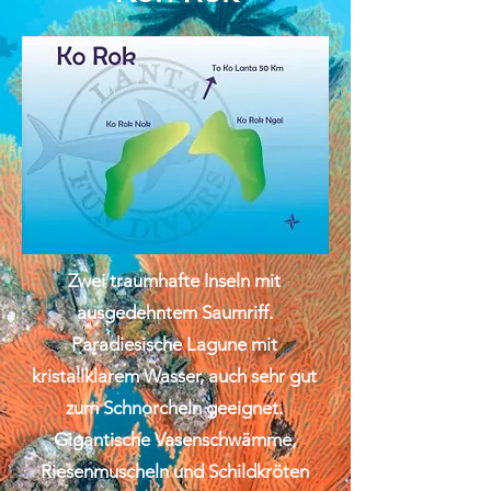
Zwei traumhafte Inseln mit
ausgedehntem Saumriff.
Paradiesische Lagune mit
kristallklarem Wasser, auch sehr gut
zum Schnorcheln geeignet.
Gigantische Vasenschwämme,
Riesenmuscheln und Schildkröten