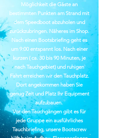
Möglichkeit die Gäste an
bestimmten Punkten am Strand mit
dem Speedboot abzuholen und
zurückzubringen. Näheres im Shop.
Nach einen Bootsbriefing geht es
um 9:00 entspannt los. Nach einer
kurzen ( ca. 30 bis 90 Minuten, je
nach Tauchgebiet) und ruhigen
Fahrt erreichen wir den Tauchplatz.
Dort angekommen haben Sie
genug Zeit und Platz Ihr Equipment
aufzubauen.
Vor den Tauchgängen gibt es für
jede Gruppe ein ausführliches
Tauchbriefing, unsere Bootscrew