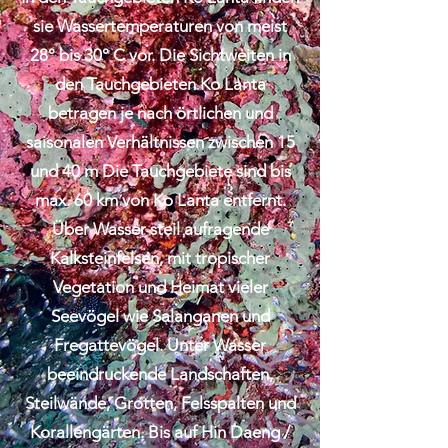
sie Wassertemperaturen von meist
28° bis 30° C vor. Die Sichtweiten in
den Tauchgebieten Ko Lanta
betragen je nach örtlichen und
saisonalen Verhältnissen zwischen 15
und 40 m Die Tauchgebiete sind bis
max. 60 km von Ko Lanta entfernt.
Über Wasser steil aufragende
Kalksteinfelsen, mit tropischer
Vegetation und Heimat vieler
Seevögel wie Salanganen und
Fregattevögel. Unter Wasser
beeindruckende Landschaften,
Steilwände, Grotten, Felsspalten und
Korallengärten. Bis auf Hin Daeng /