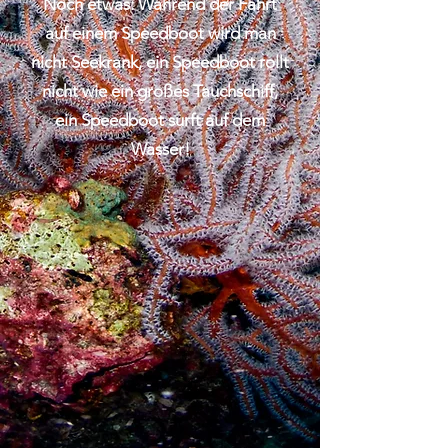
Noch etwas: Während der Fahrt
auf einem Speedboot wird man
nicht Seekrank, ein Speedboot rollt
nicht wie ein großes Tauchschiff,
ein Speedboot surft auf dem
Wasser!